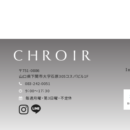
〒751-0886
I
山口県下関市大字石原305コスパビル1F
083-242-0051
9：00～17：30
毎週月曜・第3日曜・不定休