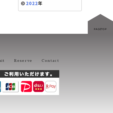
2022
年
PAGETOP
uit
Reserve
Contact