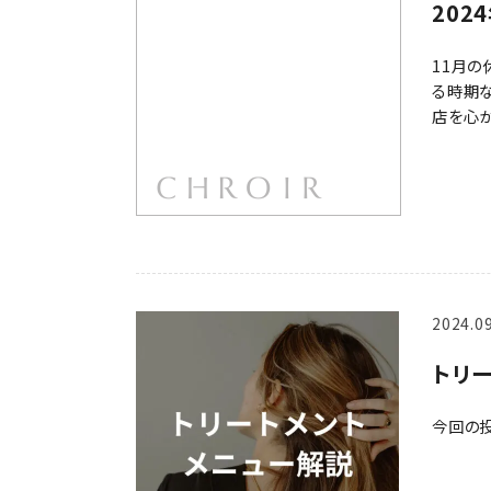
202
11月の
る時期な
店を心か
2024.0
トリ
今回の投