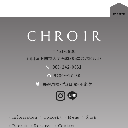
PAGETOP
〒751-0886
山口県下関市大字石原305コスパビル1F
083-242-0051
9：00～17：30
毎週月曜・第3日曜・不定休
Information
Concept
Menu
Shop
Recruit
Reserve
Contact