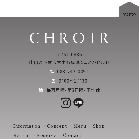
PAGETOP
〒751-0886
山口県下関市大字石原305コスパビル1F
083-242-0051
9：00～17：30
毎週月曜・第3日曜・不定休
Information
Concept
Menu
Shop
Recruit
Reserve
Contact